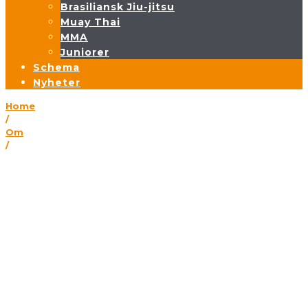
Brasiliansk Jiu-jitsu
Muay Thai
MMA
Juniorer
Schema
Nyheter
Home
/
Om
/
Klubbregler
Klubbregler
Klubbregler
Klubben och lokalen är alla medlemmars gemensamma ansvar.
Lämna inte skräp efter dig och se till att lämna lokalen,
omklädningsrummen och toaletterna i fint skick.