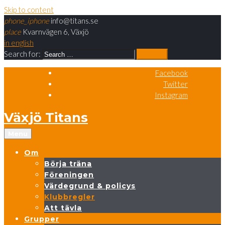
Skip to content
phone_iphone
info@titans.se
place
Kvarnvägen 6, Växjö
in english
Search for:
search
Facebook
Twitter
Instagram
Växjö Titans
Menu
Om
Börja träna
Föreningen
Värdegrund & policys
Klubbregler
Att tävla
Grupper