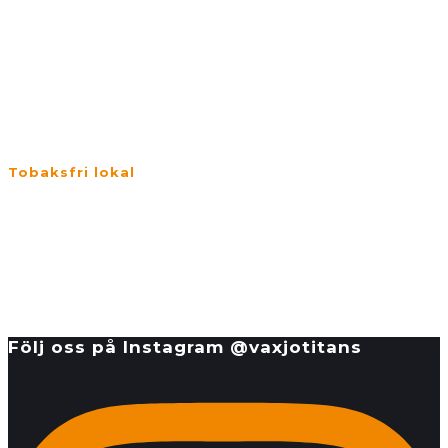
Inget tuggummi under träningen.
Stäng av mobiltelefon eller ha den ljudlös.
Sista passet för kvällen hjälps åt att sopa och våttorka
träningsytorna.
Tobaksfri lokal
Växjö Titans är en tobaksfri zon. Självklart får du inte röka i
lokalen, men ej heller direkt utanför. Måste du röka får du göra
det på parkeringen eller i parken på andra sidan gatan. Du får
heller inte snusa i lokalen. Kasta prillan i papperskorgen utanför
dörren.
Följ oss på Instagram @vaxjotitans