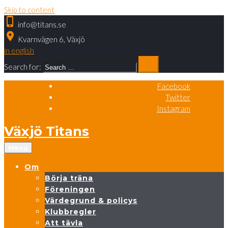
Skip to content
phone_iphone
info@titans.se
place
Kvarnvägen 6, Växjö
in english
search
Search for:
Facebook
Twitter
Instagram
Växjö Titans
Menu
Om
Börja träna
Föreningen
Värdegrund & policys
Klubbregler
Att tävla