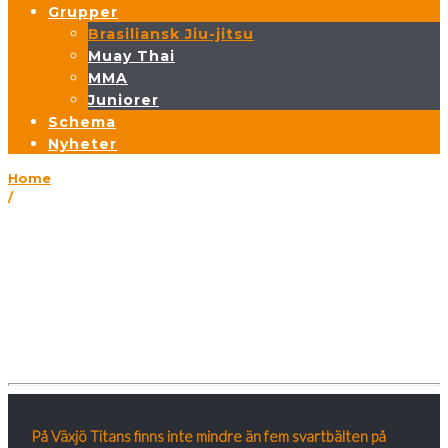
Grupper
Brasiliansk Jiu-jitsu
Muay Thai
MMA
Juniorer
Schema
Nyheter
Home
/
Brasiliansk Jiu-jitsu
Brasiliansk Jiu-jitsu
Brasiliansk Jiu-jitsu (BJJ)
På Växjö Titans finns inte mindre än fem svartbälten på