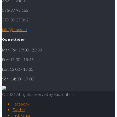
35241, Växjö
073-97 92 162
070-30 25 362
info@titans.se
Öppettider
Mån-Tor: 17:30 - 20:30
Fre: 17:30 - 18:45
Lör: 12:00 - 13:30
Sön: 14:30 - 17:00
© 2026 All rights reserved by Växjö Titans
Facebook
Twitter
Instagram