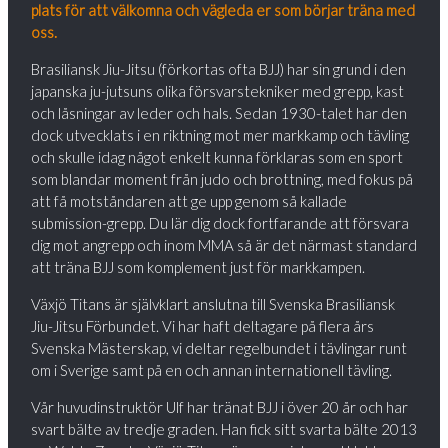
plats för att välkomna och vägleda er som börjar träna med
oss.
Brasiliansk Jiu-Jitsu (förkortas ofta BJJ) har sin grund i den
japanska ju-jutsuns olika försvarstekniker med grepp, kast
och låsningar av leder och hals. Sedan 1930-talet har den
dock utvecklats i en riktning mot mer markkamp och tävling
och skulle idag något enkelt kunna förklaras som en sport
som blandar moment från judo och brottning, med fokus på
att få motståndaren att ge upp genom så kallade
submission-grepp. Du lär dig dock fortfarande att försvara
dig mot angrepp och inom MMA så är det närmast standard
att träna BJJ som komplement just för markkampen.
Växjö Titans är självklart anslutna till Svenska Brasiliansk
Jiu-Jitsu Förbundet. Vi har haft deltagare på flera års
Svenska Mästerskap, vi deltar regelbundet i tävlingar runt
om i Sverige samt på en och annan internationell tävling.
Vår huvudinstruktör Ulf har tränat BJJ i över 20 år och har
svart bälte av tredje graden. Han fick sitt svarta bälte 2013