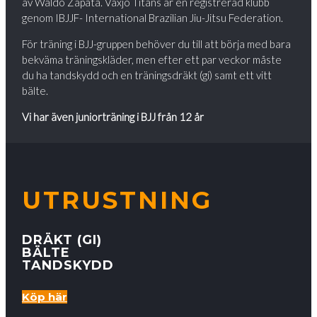
av Waldo Zapata. Växjö Titans är en registrerad klubb
genom IBJJF- International Brazilian Jiu-Jitsu Federation.
För träning i BJJ-gruppen behöver du till att börja med bara
bekväma träningskläder, men efter ett par veckor måste
du ha tandskydd och en träningsdräkt (gi) samt ett vitt
bälte.
Vi har även juniorträning i BJJ från 12 år
UTRUSTNING
DRÄKT (GI)
BÄLTE
TANDSKYDD
Köp här