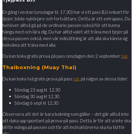
En gång i veckan (onsdagar kl. 17.30) har vi ett pass BJJ enbart för
tjejer, både nybörjare och fortsättare. Detta är ett extrapass. Du
behöver alltså gå på de ordinarie passen också för att kunna
hänga med och lära dig. Du har alltid valet att träna med tjejer på
dessa passen också, men vår målsättning är att alla ska känna sig
bekväma att träna med alla.
Du kan boka gratis prova på pass onsdagen den 2 september
här
.
Thaiboxning (Muay Thai)
Du kan boka två gratis prova på pass
här
på någon av dessa tider:
Söndag 23 aug kl. 12.30
Söndag 30 aug kl 12.30
Söndag 6 sept kl 12.30
Observera att det är bara bokning som gäller – det går alltså inte
att dyka upp spontant på prova-på-pass. Detta är för att vi inte ska
bli för många på passen och för att instruktörerna ska ha tid för
alla.