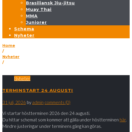
Brasiliansk Jiu-jitsu
Muay Thai
MMA
Juniorer
Schema
Nyheter
Home
/
Nyheter
/
TERMINSTART 24 AUGUSTI
Nyheter
TERMINSTART 24 AUGUSTI
31 juli, 2026
by
admin
comments (0)
Vi startar höstterminen 2026 den 24 augusti.
Du hittar schemat som kommer att gälla under höstterminen
här
.
Mindre justeringar under terminens gång kan göras.