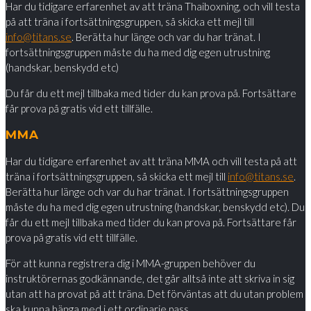
Har du tidigare erfarenhet av att träna Thaiboxning, och vill testa
på att träna i fortsättningsgruppen, så skicka ett mejl till
info@titans.se
. Berätta hur länge och var du har tränat. I
fortsättningsgruppen måste du ha med dig egen utrustning
(handskar, benskydd etc)
Du får du ett mejl tillbaka med tider du kan prova på. Fortsättare
får prova på gratis vid ett tillfälle.
MMA
Har du tidigare erfarenhet av att träna MMA och vill testa på att
träna i fortsättningsgruppen, så skicka ett mejl till
info@titans.se
.
Berätta hur länge och var du har tränat. I fortsättningsgruppen
måste du ha med dig egen utrustning (handskar, benskydd etc). Du
får du ett mejl tillbaka med tider du kan prova på. Fortsättare får
prova på gratis vid ett tillfälle.
För att kunna registrera dig i MMA-gruppen behöver du
instruktörernas godkännande, det går alltså inte att skriva in sig
utan att ha provat på att träna. Det förväntas att du utan problem
ska kunna hänga med i ett ordinarie pass.