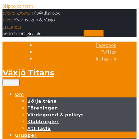
Skip to content
phone_iphone
info@titans.se
place
Kvarnvägen 6, Växjö
in english
Search for:
search
Facebook
Twitter
Instagram
Växjö Titans
Menu
Om
Börja träna
Föreningen
Värdegrund & policys
Klubbregler
Att tävla
Grupper