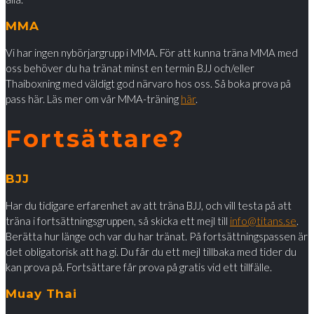
MMA
Vi har ingen nybörjargrupp i MMA. För att kunna träna MMA med
oss behöver du ha tränat minst en termin BJJ och/eller
Thaiboxning med väldigt god närvaro hos oss. Så boka prova på
pass här. Läs mer om vår MMA-träning
här
.
Fortsättare?
BJJ
Har du tidigare erfarenhet av att träna BJJ, och vill testa på att
träna i fortsättningsgruppen, så skicka ett mejl till
info@titans.se
.
Berätta hur länge och var du har tränat. På fortsättningspassen är
det obligatorisk att ha gi. Du får du ett mejl tillbaka med tider du
kan prova på. Fortsättare får prova på gratis vid ett tillfälle.
Muay Thai