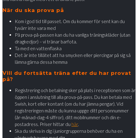
När du ska prova på
Kom i god tid till passet. Om du kommer för sent kan du
tyvärr inte vara med
På prova-på-passen kan du ha vanliga träningskläder (utan
dragkedjor) – vi tränar barfota.
Ta med en vattenflaska
Det är inte tillåtet att ha smycken eller piercingar på sig så
lämna gärna dessa hemma
Vill du fortsätta träna efter du har provat
på?
Registrering och betalning sker på plats i receptionen som är
öppen i anslutning till alla prova-på-pass. Du kan betala med
Swish, kort eller kontant (om du har jämna pengar). Vid
registreringen måste du kunna uppge ditt personnummer
(år-månad-dag-4 siffror), ditt mobilnummer och din e-
postadress. Priser hittar du
här
.
Ska du skriva in dig i juniorgrupperna behöver du ha en
vårdnadshavare med dig.