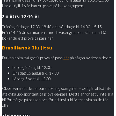
Träning måndagar kl. 17.30-18.40 och onsdagar kl. 18.50-20.00
Har du fyllt 16 år kan du prova på i vuxengruppen.
Jiu jitsu 10-14 år
Träning tisdagar 17.30-18.40 och söndagar kl. 14.00-15.15
Från 14-15 år kan man vara med i vuxengruppen och träna. Då
bokar du ett prova på pass här.
Brasiliansk Jiu jitsu
Du kan boka två gratis prova på pass
här
på någon av dessa tider:
Lördag 22 aug kl. 12.00
Onsdag 16 augusti kl. 17.30
Lördag 5 sept kl. 12.00
Observera att det är bara bokning som gäller – det går alltså inte
att dyka upp spontant på prova-på-pass. Detta är för att vi inte ska
bli för många på passen och för att instruktörerna ska ha tid för
alla.
Tjejpass BJJ