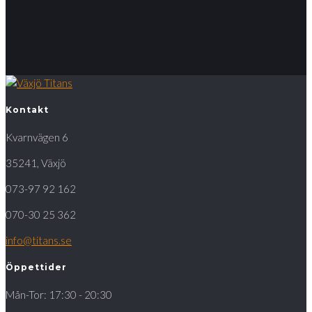
Kontakt
Kvarnvägen 6
35241, Växjö
073-97 92 162
070-30 25 362
info@titans.se
Öppettider
Mån-Tor: 17:30 - 20:30